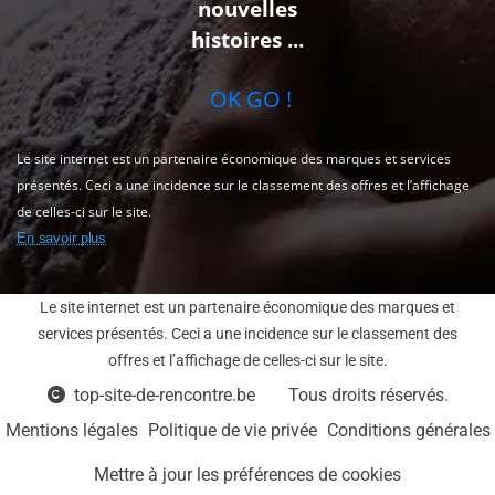
nouvelles
histoires ...
OK GO !
Le site internet est un partenaire économique des marques et services
présentés. Ceci a une incidence sur le classement des offres et l’affichage
de celles-ci sur le site.
En savoir plus
Le site internet est un partenaire économique des marques et
services présentés. Ceci a une incidence sur le classement des
offres et l’affichage de celles-ci sur le site.
top-site-de-rencontre.be
Tous droits réservés.
Mentions légales
Politique de vie privée
Conditions générales
Mettre à jour les préférences de cookies